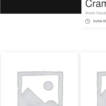
Cram
Strada Carpaț
Inchis
09