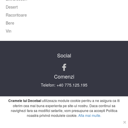
Desert
Racoritoare
Bere
Vin
Social
Comenzi
Telefon:
+40 775.125.195
TERMENI ŞI CONDIŢII
POLITICA DE
Cramele lui Decebal
utilizeaza module cookie pentru a ne asigura ca iti
CONFIDENTIALITATE
ANPC
INFORMATII
oferim cea mai buna experienta pe site-ul nostru. Daca continui sa
NUTRITIONALE
navighezi fara sa modifici setarile, vom presupune ca accepti Politica
noastra privind modulele cookie.
Afla mai multe.
×
Dezvoltat in parteneriat cu
boogiT Technology