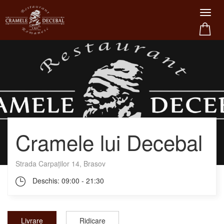
Cramele lui Decebal
Strada Carpaților 14, Brasov
Deschis:
09:00 - 21:30
Livrare
Ridicare