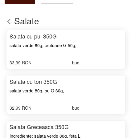
Salate
Salata cu pui 350G
salata verde 80g, crutoane G 50g,
dresing salata O L 50g (smantana L
32%, maioneza O 32%, ketchup
33,99
RON
buc
11%, ceapa 8%, castravete 8%,
ardei kapia 8%), piept de pui 50g,
rosii 40g, castravete 30g, ardei
Salata cu ton 350G
kapia 20g, ceapa 20g, masline 10g
salata verde 80g, ou O 60g,
maioneza O 40g, ton conserva P
40g, rosii 40g, castravete 30g,
32,99
RON
buc
porumb conserva 20g, ardei kapia
20g, ceapa 20g, masline 10g
Salata Greceasca 350G
Ingrediente: salata verde 80g, feta L