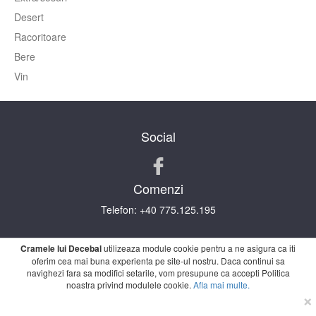
Desert
Racoritoare
Bere
Vin
Social
Comenzi
Telefon:
+40 775.125.195
TERMENI ŞI CONDIŢII
POLITICA DE
Cramele lui Decebal
utilizeaza module cookie pentru a ne asigura ca iti
CONFIDENTIALITATE
ANPC
INFORMATII
oferim cea mai buna experienta pe site-ul nostru. Daca continui sa
NUTRITIONALE
navighezi fara sa modifici setarile, vom presupune ca accepti Politica
noastra privind modulele cookie.
Afla mai multe.
×
Dezvoltat in parteneriat cu
boogiT Technology